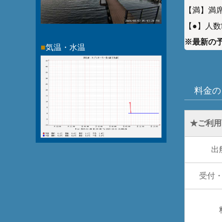
【満】満席
【●】人数
※最新の
■
気温・水温
料金の
★ご利用
出
受付