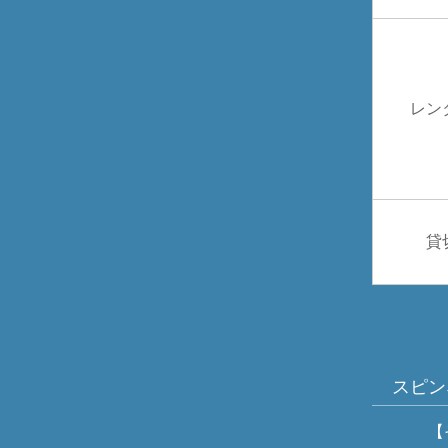
レン
貸
スピン
【その