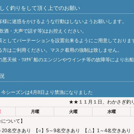
しく釣りをして頂く上でのお願い
客様に迷惑をかけるような行動はしないようお願いします。
な飲酒・大声で話す等)はお控えください。
策としてパーテーションを設置出来るようにご用意しておりま
る方はご利用ください。マスク着用の強制は致しません。
の悪天候・ﾜｶｻｷﾞ船のエンジンやウインチ等の故障等により出
況
ズンは4月8日より禁漁になりました
★★１１月１日、わかさぎ釣
曜
月曜
火曜
水曜
号について】
～20名空きあり 【○】5～9名空きあり 【△】1～4名空きあり