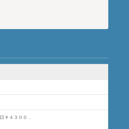
￥４３００．