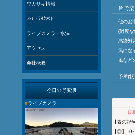
ワカサギ情報
皆で楽
ﾗﾝﾁ・ﾃｲｸｱｳﾄ
他のお
(過度
ライブカメラ・水温
感染対
アクセス
気にな
風など
会社概要
予約状
今日の野尻湖
今シー
■
ライブカメラ
日
【表の記
【◎】10