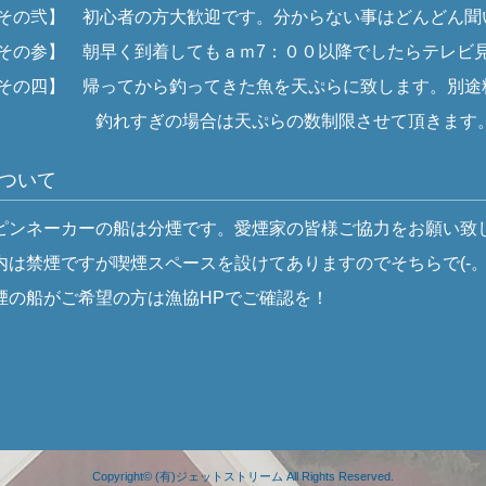
弐】 初心者の方大歓迎です。分からない事はどんどん聞
参】 朝早く到着してもａｍ7：００以降でしたらテレビ見
四】 帰ってから釣ってきた魚を天ぷらに致します。別途
すぎの場合は天ぷらの数制限させて頂きます。残
ついて
ネーカーの船は分煙です。愛煙家の皆様ご協力をお願い致
禁煙ですが喫煙スペースを設けてありますのでそちらで(-。-)
船がご希望の方は漁協HPでご確認を！
Copyright©
(有)ジェットストリーム
All Rights Reserved.