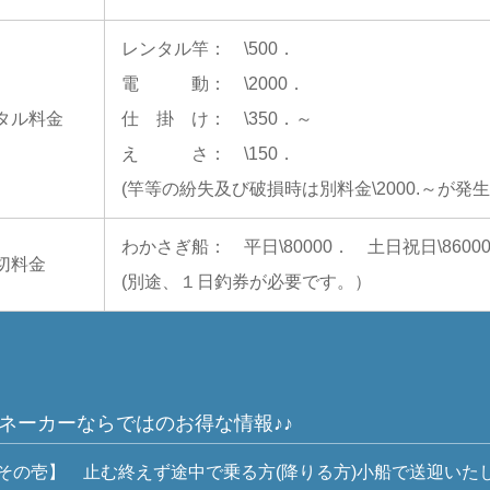
レンタル竿： \500．
電 動： \2000．
タル料金
仕 掛 け： \350．～
え さ： \150．
(竿等の紛失及び破損時は別料金\2000.～が発
わかさぎ船： 平日\80000． 土日祝日\86000
切料金
(別途、１日釣券が必要です。）
ネーカーならではのお得な情報♪♪
壱】 止む終えず途中で乗る方(降りる方)小船で送迎いた