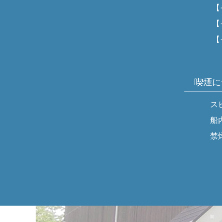
【その
【その
【その
釣れ
喫煙に
スピン
船内は
禁煙の