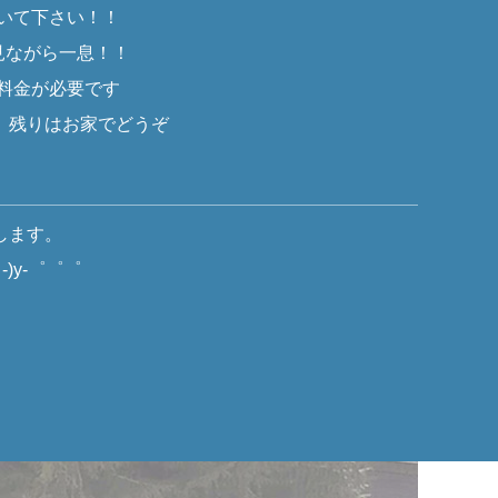
いて下さい！！
ながら一息！！
料金が必要です
りはお家でどうぞ
します。
y-゜゜゜