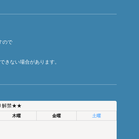
すので
船できない場合があります。
り解禁★★
木曜
金曜
土曜