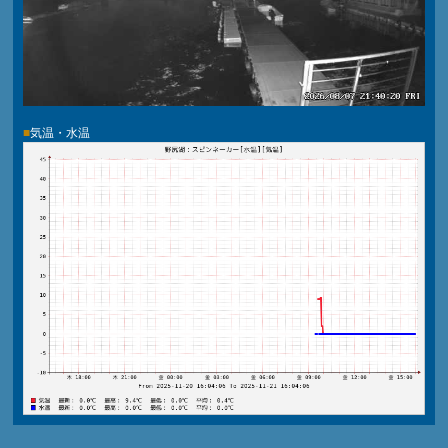
■
気温・水温